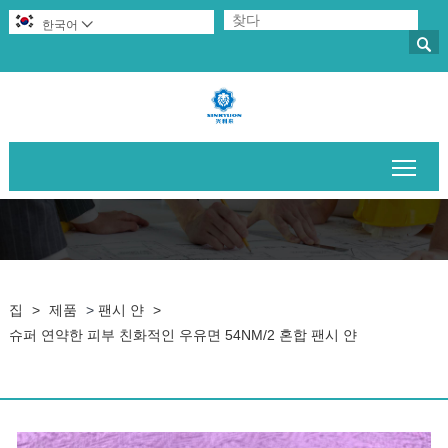
한국어


메인
집
>
제품
>
팬시 얀
>
슈퍼 연약한 피부 친화적인 우유면 54NM/2 혼합 팬시 얀