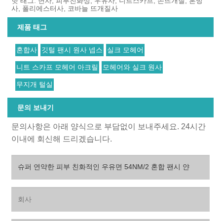
핫 태그: 면사, 피부친화성, 우유사, 니트스카프, 손뜨개질, 혼방
사, 폴리에스터사, 코바늘 뜨개질사
제품 태그
혼합사
깃털 팬시 원사 넵스
실크 모헤어
니트 스카프 모헤어 아크릴
모헤어와 실크 원사
무지개 털실
문의 보내기
문의사항은 아래 양식으로 부담없이 보내주세요. 24시간
이내에 회신해 드리겠습니다.