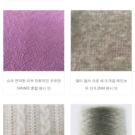
슈퍼 연약한 피부 친화적인 우유면
멀티 컬러 크로 셰 뜨개질 레인보
54NM/2 혼합 팬시 얀
우 얀 6.2NM 팬시 얀