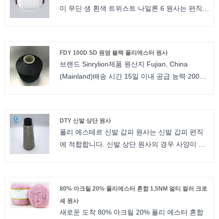
미 무딘 생 흰색 트위스트 나일론 6 원사는 편직
및 제직에 적합합니다. 나일론 연사의 경우 사양
이 다릅니다. 예를 들어, 우리는 당신이 선택할 수
있는 반 무딘, 완전 무딘, 밝음 및 삼엽충 밝음이
FDY 100D SD 원염 블랙 폴리에스터 원사
있습니다. 트위스트 번호는 80TPM에서
브랜드 Sinrylion제품 원산지 Fujian, China
1000TPM입니다. 우리는 소액 주문을 수락하고
(Mainland)배송 시간 15일 이내 공급 능력 20000
무료 샘플이 제공됩니다.
Kilogram/Kilograms per Dayyarn 제조 업체
semidull dope dyed Black FDY 100D/600TPM
짠 라벨용 날실 폴리에스터 하이 트위스트 원사
DTY 신발 상단 원사
FDY 100D SD 도프 염색 블랙 폴리에스터 원사
폴리 에스테르 신발 갑피 원사는 신발 갑피 편직
에 적합합니다. 신발 상단 원사의 경우 사양이 다
릅니다. 우리는 소액 주문을 수락하고 무료 샘플
이 제공됩니다DTY 신발 상단 원사
80% 아크릴 20% 폴리에스터 혼합 1.5NM 멀티 컬러 크로
셰 원사
새로운 도착 80% 아크릴 20% 폴리 에스터 혼합