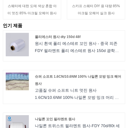
스웨터에 대한 도매 색상 혼합 아
스카프 스웨터 DIY 용 대량 85%
이 멋진 85% 아크릴 모헤어 원사
아크릴 모헤어 실크 원사
인기 제품
폴리에스터 원사 dty 150d 48f
원시 흰색 폴리 에스테르 꼬인 원사 - 중국 의존
FDY 필라멘트 폴리 에스테르 원사 150d 광학은
짠 라벨에 적합합니다. 폴리에스터 연사의 경우
사양이 다릅니다. 우리는 당신이 선택할 수있는
반 무딘, 완전 무딘, 밝고 삼엽충 밝음이 있습니다.
슈퍼 소프트 1.6CN/10.6NM 100% 나일론 모방 밍크 헤어
트위스트 번호는 80TPM에서 1000TPM입니다.
원사
우리는 소액 주문을 수락하고 무료 샘플이 제공됩
고품질 슈퍼 소프트 니트 멋진 원사
니다.폴리에스터 원사 dty 150d 48f
1.6CN/10.6NM 100% 나일론 모방 밍크 머리 원
사
나일론 꼬인 필라멘트 원사
나일론 트위스트 필라멘트 원사-FDY 70d/80t 세