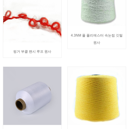
4.3NM 풀 폴리에스터 속눈썹 깃털
원사
핑거 부클 팬시 루프 원사