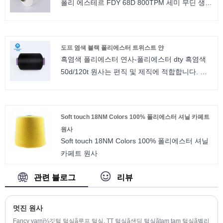
폴리 에스테르 FDY 68D 800TPM 세미 무딘 생
무료 샘플이 제공됩니다.
흰색 원사는 뜨개질 및 제직에 적합합니다. 세미
무딘 재생 폴리에스터 원사의 경우 사양이 다릅니
다. 예를 들어, 우리는 당신이 선택할 수있는 반 무
도프 염색 블랙 폴리에스터 트위스트 얀
딘, 완전 무딘, 밝음 및 삼엽충 밝음이 있습니다.
흑염색 폴리에스터 연사-폴리에스터 dty 흑염색
트위스트 번호는 0TPM에서 1000TPM까지입니
50d/120t 원사는 편직 및 제직에 적합합니다. 폴
다. 우리는 소액 주문을 수락하고 무료 샘플이 제
리에스터 연사의 경우 사양이 다릅니다. 예를 들
공됩니다. 재활용된 폴리에스터 원사
어, 우리는 당신이 선택할 수있는 반 무딘, 완전 무
딘, 밝음 및 삼엽충 밝음이 있습니다. 트위스트 번
Soft touch 18NM Colors 100% 폴리에스터 셔닐 카페트
호는 80TPM에서 1000TPM입니다. 우리는 소액
원사
주문을 수락하고 무료 샘플이 제공됩니다.
Soft touch 18NM Colors 100% 폴리에스터 셔닐
카페트 원사
관련 블로그
리뷰
멋진 원사
Fancy yarnï¼깃털 털실ã루프 털실, TT 털실ã샌딩 털실ãtam tam 털실ã벨리