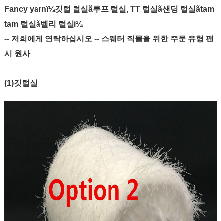
Fancy yarnï¼깃털 털실ã루프 털실, TT 털실ã샌딩 털실ãtam
tam 털실ã벨리 털실i¼
-- 저희에게 연락하십시오 -- 스웨터 직물을 위한 주문 유형 팬
시 원사
(1)깃털실