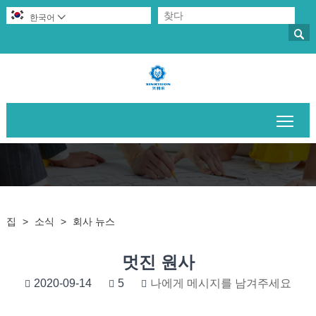
한국어


메인
집
>
소식
>
회사 뉴스
멋진 원사
2020-09-14
5
나에게 메시지를 남겨주세요