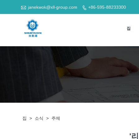

janekwok@xll-group.com
+86-595-88233300

집
집
>
소식
>
주제
'