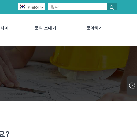

한국어

사례
문의 보내기
문의하기
요?