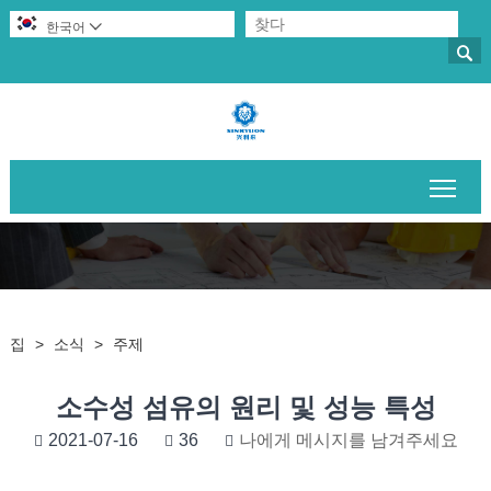
한국어


메인
집
>
소식
>
주제
소수성 섬유의 원리 및 성능 특성
2021-07-16
36
나에게 메시지를 남겨주세요